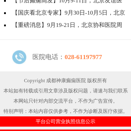
神经内科胡颖教授亲临成都会诊，破解癫痫疑难
【节后癫痫高发】10月9-11日，北京友谊医
院陈葵博士免费会诊+治疗援助，破解癫痫难
【国庆看北京专家】9月30日-10月5日，北京
题！
天坛&首钢医院两大专家蓉城亲诊+癫痫大额救
【重磅消息】9月19-21日，北京协和医院周
助，速约！
祥琴教授成都领衔会诊，共筑全年龄段抗癫防
线！
医院电话：
028-61197977
Copyright 成都神康癫痫医院 版权所有
本站如有转载或引用文章涉及版权问题，请速与我们联系
本网站只针对内部交流平台，不作为广告宣传。
特别声明：本站内容仅供参考，不作为诊断及医疗依据。
平台公司营业执照信息公示