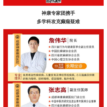
神康专家团携手
多学科攻克癫痫疑难