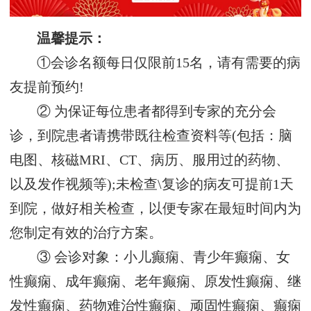
温馨提示：
①会诊名额每日仅限前15名，请有需要的病
友提前预约!
② 为保证每位患者都得到专家的充分会
诊，到院患者请携带既往检查资料等(包括：脑
电图、核磁MRI、CT、病历、服用过的药物、
以及发作视频等);未检查\复诊的病友可提前1天
到院，做好相关检查，以便专家在最短时间内为
您制定有效的治疗方案。
③ 会诊对象：小儿癫痫、青少年癫痫、女
性癫痫、成年癫痫、老年癫痫、原发性癫痫、继
发性癫痫、药物难治性癫痫、顽固性癫痫、癫痫