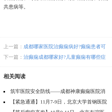
共患病等。
上一篇：
成都哪家医院治癫痫病好?癫痫患者可
以吃羊肉吗?
下一篇：
治癫痫成都哪家好?儿童癫痫有哪些症
状?
相关阅读
筑牢医院安全防线——成都神康癫痫医院消
防安全培训纪实
【紧急通通】11月7-9日，北京大学首钢医院