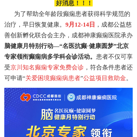
好消息！！！
为了帮助全年龄段癫痫患者获得科学规范的
治疗，早日恢复健康。
9月12-14日
，
成都公益慈
善创新孵化联合会
主办，
成都神康癫痫医院承办
脑健康月
特别行动
—
“
名医
抗癫
·健康圆梦
”
北京
专家领衔癫痫病多学科会诊活动
。
患者不仅可享
受
京川知名癫痫专家免费会诊
，符合条件患者还
可申请“
关爱困境癫痫病患者
”
公益项目救助金
。