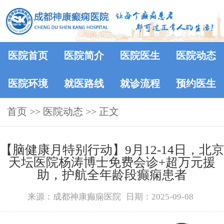
医院首页
医院简介
医院医生
医院动态
医院环境
就医路线
就诊流程
预约医生
首页
>>
医院动态
>> 正文
【脑健康月特别行动】9月12-14日，北京
天坛医院杨涛博士免费会诊+超万元援
助，护航全年龄段癫痫患者
来源：成都神康癫痫医院
日期：2025-09-08